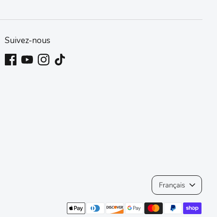
Suivez-nous
Langue
Français
Méthodes