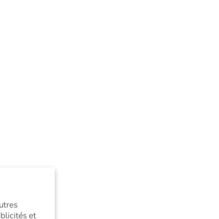
utres
licités et