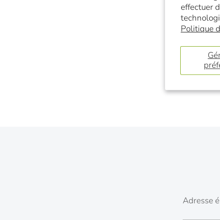
clic
effectuer 
technologi
Politique d
Gér
préf
Adresse é